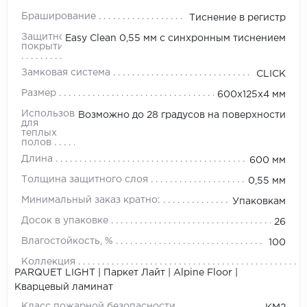
Браширование
Тиснение в регистр
Защитное
Easy Clean 0,55 мм с синхронным тиснением
покрытие
Замковая система
CLICK
Размер
600х125х4 мм
Использование
Возможно до 28 градусов на поверхности
для
теплых
полов
Длина
600 мм
Толщина защитного слоя
0,55 мм
Минимальный заказ кратно:
Упаковкам
Досок в упаковке
26
Влагостойкость, %
100
Коллекция
PARQUET LIGHT | Паркет Лайт | Alpine Floor |
Кварцевый ламинат
Класс пожарной безопасности