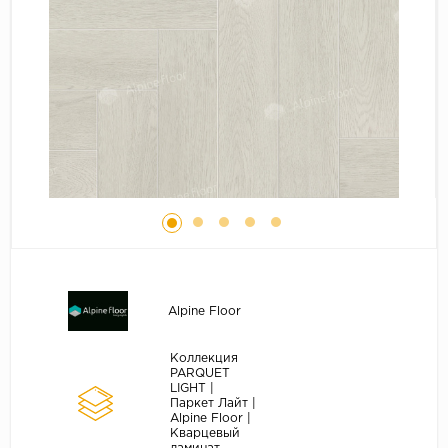
Серый
Бежевый
Дуб светлый
Коричневый
Страна
Австрия
Бельгия
Германия
Франция
Alpine Floor
Коллекция
PARQUET
LIGHT |
Паркет Лайт |
Alpine Floor |
Кварцевый