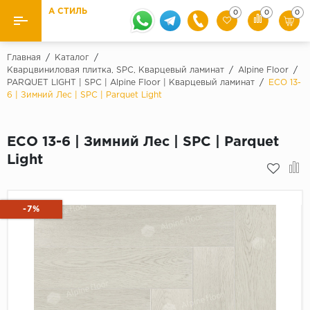
А СТИЛЬ
0
0
0
Назад
Назад
Главная
/
Каталог
/
Кварцвиниловая плитка, SPC, Кварцевый ламинат
/
Alpine Floor
/
PARQUET LIGHT | SPC | Alpine Floor | Кварцевый ламинат
/
ECO 13-
Бренды
Ламинат
6 | Зимний Лес | SPC | Parquet Light
Kaindl
Паркетная доска
Krontex
ECO 13-6 | Зимний Лес | SPC | Parquet
Ковролин и ковровая плитка
Pergo
Light
Quick Step
Плитка ПВХ
Класс
-7%
Линолеум
31 класс
Плинтус
32 класс
33 класс
Кварцевый ламинат SPC
Палитра
Подложка под паркет и ламинат