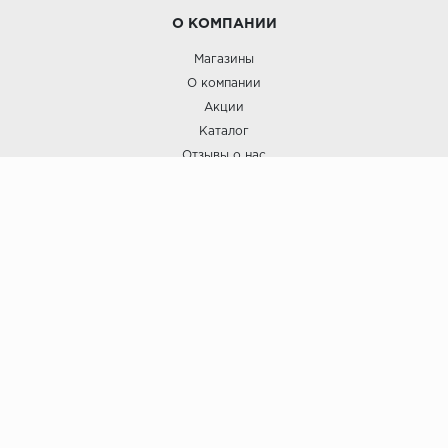
О КОМПАНИИ
Магазины
О компании
Акции
Каталог
Отзывы о нас
ПОКУПАТЕЛЯМ
Услуги
Доставка и оплата
Гарантия и возврат
А СТИЛЬ
А Стиль: Напольные покрытия и отделочные материалы.
Вся информация, размещенная на сайте, носит исключительно
информативный характер и не является публичной офертой.
6
© ООО "А Стиль" 2015-202