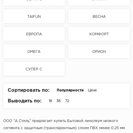
Серый
Бежевый
TAIFUN
ВЕСНА
Дуб светлый
Коричневый
ЕВРОПА
КОМФОРТ
Страна
Австрия
ОМЕГА
ОРИОН
Бельгия
СУПЕР С
Германия
Франция
Сортировать по:
Популярности
Цене
Выводить по:
18
36
72
ООО "А Стиль" предлагает купить Бытовой линолеум низкого
сегмента с защитным (транспарентным) слоем ПВХ менее 0,25 мм.