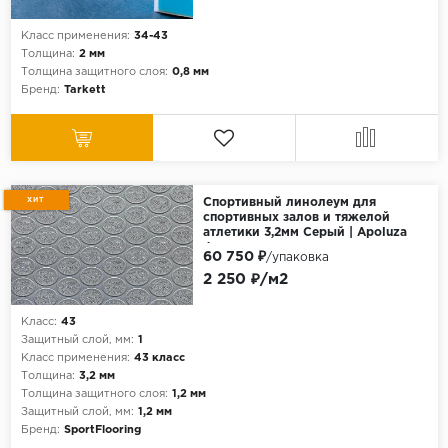
Класс применения:
34-43
Толщина:
2 мм
Толщина защитного слоя:
0,8 мм
Бренд:
Tarkett
ХИТ
Спортивный линолеум для
спортивных залов и тяжелой
атлетики 3,2мм Серый | Apoluza
Фитнес
60 750 ₽
/упаковка
2 250 ₽/м2
Класс:
43
Защитный слой, мм:
1
Класс применения:
43 класс
Толщина:
3,2 мм
Толщина защитного слоя:
1,2 мм
Защитный слой, мм:
1,2 мм
Бренд:
SportFlooring