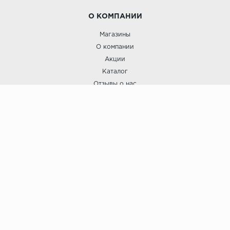
О КОМПАНИИ
Магазины
О компании
Акции
Каталог
Отзывы о нас
ПОКУПАТЕЛЯМ
Услуги
Доставка и оплата
Гарантия и возврат
А СТИЛЬ
А Стиль: Напольные покрытия и отделочные материалы.
Вся информация, размещенная на сайте, носит исключительно
информативный характер и не является публичной офертой.