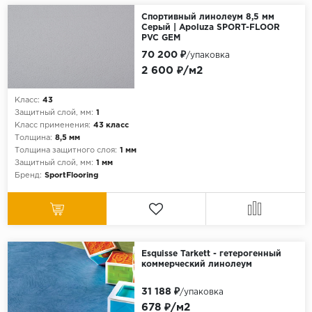
Спортивный линолеум 8,5 мм
Серый | Apoluza SPORT-FLOOR
PVC GEM
70 200 ₽
/упаковка
2 600 ₽/м2
Класс:
43
Защитный слой, мм:
1
Класс применения:
43 класс
Толщина:
8,5 мм
Толщина защитного слоя:
1 мм
Защитный слой, мм:
1 мм
Бренд:
SportFlooring
Esquisse Tarkett - гетерогенный
коммерческий линолеум
31 188 ₽
/упаковка
678 ₽/м2