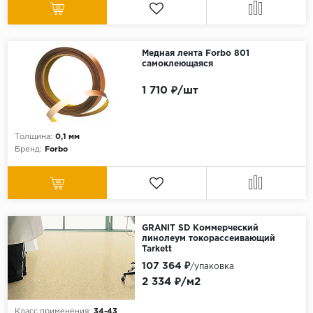
Медная лента Forbo 801
самоклеющаяся
1 710 ₽/шт
Толщина:
0,1 мм
Бренд:
Forbo
GRANIT SD Коммерческий
линолеум токорассеивающий
Tarkett
107 364 ₽
/упаковка
2 334 ₽/м2
Класс применения:
34-43