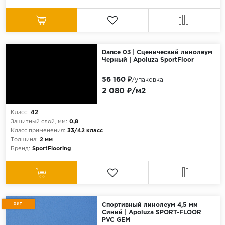
Dance 03 | Сценический линолеум
Черный | Apoluza SportFloor
56 160 ₽
/упаковка
2 080 ₽/м2
Класс:
42
Защитный слой, мм:
0,8
Класс применения:
33/42 класс
Толщина:
2 мм
Бренд:
SportFlooring
ХИТ
Спортивный линолеум 4,5 мм
Синий | Apoluza SPORT-FLOOR
PVC GEM