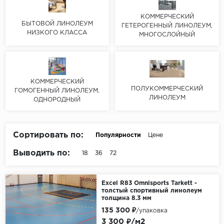
Серый
КОММЕРЧЕСКИЙ
Бежевый
БЫТОВОЙ ЛИНОЛЕУМ
ГЕТЕРОГЕННЫЙ ЛИНОЛЕУМ,
НИЗКОГО КЛАССА
Дуб светлый
МНОГОСЛОЙНЫЙ
Коричневый
Страна
КОММЕРЧЕСКИЙ
Австрия
ПОЛУКОММЕРЧЕСКИЙ
ГОМОГЕННЫЙ ЛИНОЛЕУМ,
ЛИНОЛЕУМ
ОДНОРОДНЫЙ
Бельгия
Германия
Франция
Сортировать по:
Популярности
Цене
Выводить по:
18
36
72
Excel R83 Omnisports Tarkett -
толстый спортивный линолеум
толщина 8.3 мм
135 300 ₽
/упаковка
3 300 ₽/м2