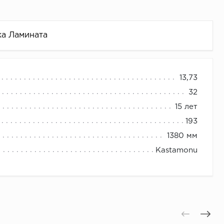
ка Ламината
13,73
бирск по оптовым ценам +79132066000
32
15 лет
193
1380 мм
Kastamonu