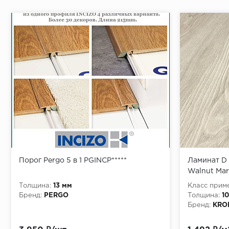
структура поверхности: W (древесная) / под дерев
Порог Pergo 5 в 1 PGINCP*****
Ламинат D 
Walnut Mar
Krono 10 м
Толщина:
13 мм
Класс прим
Бренд:
PERGO
Толщина:
1
Бренд:
KRO