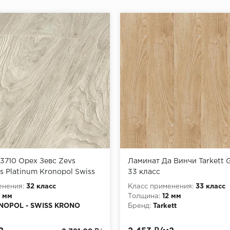
о (деревянную доску)
3710 Орех Зевс Zevs
Ламинат Да Винчи Tarkett G
s Platinum Kronopol Swiss
33 класс
м
енения:
32 класс
Класс применения:
33 класс
0 мм
Толщина:
12 мм
NOPOL - SWISS KRONO
Бренд:
Tarkett