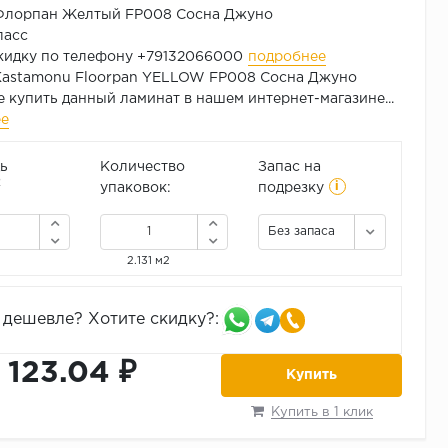
Флорпан Желтый FP008 Сосна Джуно
ласс
кидку по телефону +79132066000
подробнее
Kastamonu Floorpan YELLOW FP008 Сосна Джуно
 купить данный ламинат в нашем интернет-магазине...
ее
ь
Количество
Запас на
i
2
упаковок:
подрезку
Без запаса
2.131 м2
дешевле? Хотите скидку?:
1 123.04 ₽
Купить
Купить в 1 клик