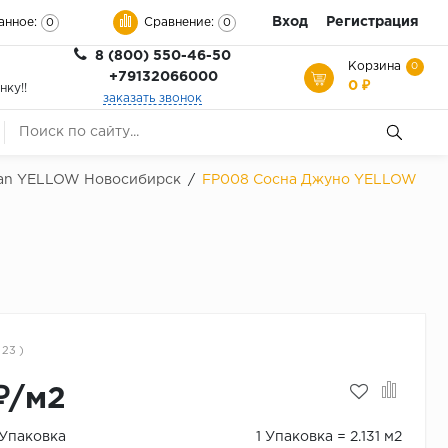
Вход
Регистрация
анное:
Сравнение:
0
0
8 (800) 550-46-50
Корзина
0
+79132066000
0 ₽
нку!!
заказать звонок
pan YELLOW Новосибирск
/
FP008 Сосна Джуно YELLOW
 23 )
₽/м2
/Упаковка
1 Упаковка = 2.131 м2