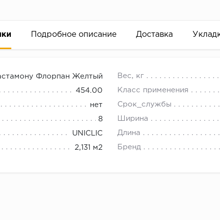
ики
Подробное описание
Доставка
Уклад
 Джуно
18.00.
Вес, кг
астамону Флорпан Желтый
ет-магазине напольных покрытий ООО "А Стиль" Новоси
Класс применения
454.00
 на ламинат.
Срок_службы
нет
Ширина
8
Длина
UNICLIC
Бренд
2,131 м2