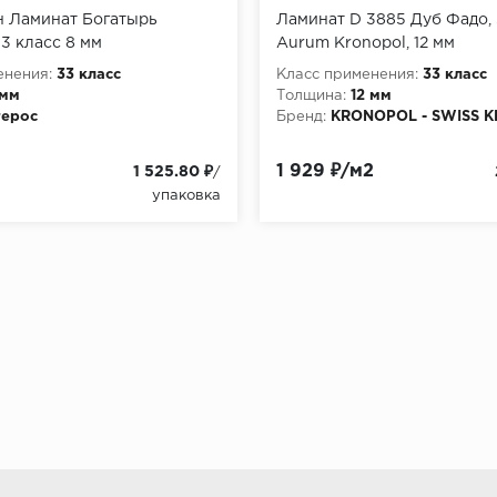
н Ламинат Богатырь
Ламинат D 3885 Дуб Фадо
3 класс 8 мм
Aurum Kronopol, 12 мм
енения:
33 класс
Класс применения:
33 класс
 мм
Толщина:
12 мм
терос
Бренд:
KRONOPOL - SWISS 
1 929 ₽/м2
1 525.80 ₽
/
упаковка