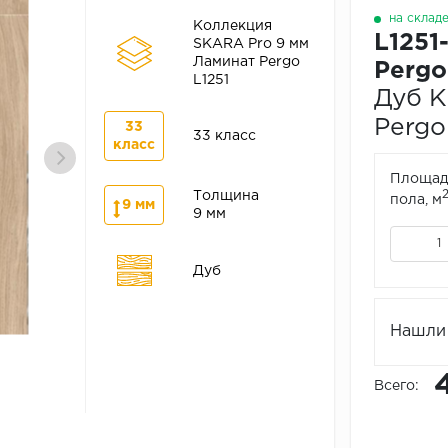
на склад
Коллекция
L1251
SKARA Pro 9 мм
Ламинат Pergo
Pergo
L1251
Дуб К
Pergo
33
33 класс
класс
Площад
Толщина
пола, м
9 мм
9 мм
Дуб
Нашли 
Всего: