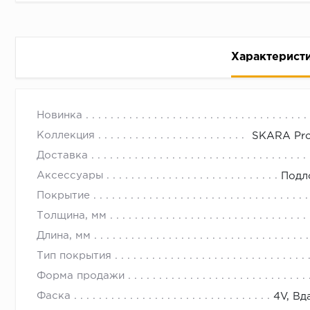
Характерист
Дуб Канатный L1251-08619 | Лами
с 09.00 до 
Новинка
Коллекция
SKARA Pro
Доставка
Аксессуары
Подл
Покрытие
Толщина, мм
Длина, мм
Тип покрытия
Форма продажи
Фаска
4V, Вд