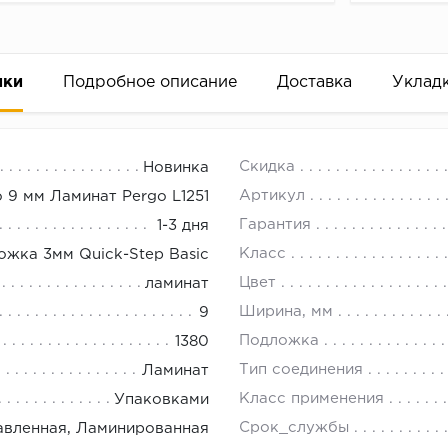
ики
Подробное описание
Доставка
Уклад
нат Pergo Skara Pro
18.00.
Скидка
Новинка
Артикул
 9 мм Ламинат Pergo L1251
Гарантия
1-3 дня
Класс
ожка 3мм Quick-Step Basic
Цвет
ламинат
Ширина, мм
9
Подложка
1380
Тип соединения
Ламинат
Класс применения
Упаковками
Срок_службы
авленная, Ламинированная