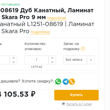
е поставщика
-08619 Дуб Канатный, Ламинат
 Skara Pro 9 мм
подробнее
анатный L1251-08619 | Ламинат
 Skara Pro
подробнее
ь
Количество
Запас на
i
2
упаковок:
подрезку
Без запаса
1.573 м2
дешевле? Хотите скидку?:
4 105.53 ₽
Купить
Купить в 1 клик