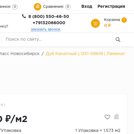
Вход
Регистрация
анное:
Сравнение:
0
0
8 (800) 550-46-50
Корзина
0
+79132066000
0 ₽
нку!!
заказать звонок
 класс Новосибирск
/
Дуб Канатный L1251-08619 | Ламинат
 4 )
0 ₽/м2
₽/Упаковка
1 Упаковка = 1.573 м2