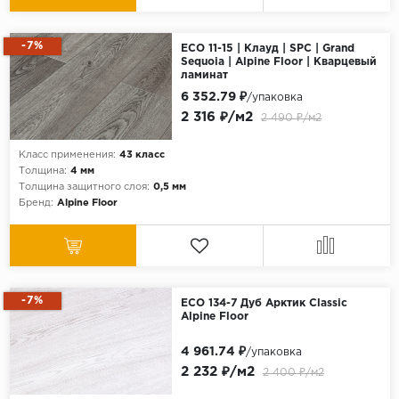
-7%
ECO 11-15 | Клауд | SPC | Grand
Sequoia | Alpine Floor | Кварцевый
ламинат
6 352.79 ₽
/упаковка
2 316 ₽/м2
2 490 ₽/м2
Класс применения:
43 класс
Толщина:
4 мм
Толщина защитного слоя:
0,5 мм
Бренд:
Alpine Floor
-7%
ECO 134-7 Дуб Арктик Classic
Alpine Floor
4 961.74 ₽
/упаковка
2 232 ₽/м2
2 400 ₽/м2