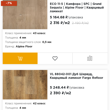
-7%
ECO 11-5 | Камфора | SPC | Grand
Sequoia | Alpine Floor | Кварцевый
ламинат
5 164.68 ₽
/упаковка
2 316 ₽/м2
2 490 ₽/м2
Класс применения:
43 класс
Толщина:
4 мм
Толщина защитного слоя:
0,5 мм
Бренд:
Alpine Floor
VL 88042-001 Дуб Шервуд,
Кварцевый ламинат Fargo Refloor
5 248.44 ₽
/упаковка
2 390 ₽/м2
Класс применения:
42 класс
Толщина:
4 мм