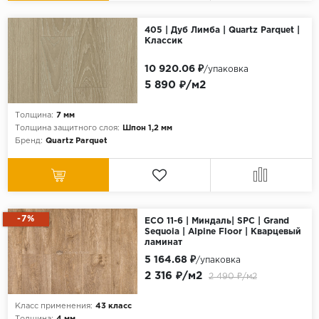
405 | Дуб Лимба | Quartz Parquet |
Классик
10 920.06 ₽
/упаковка
5 890 ₽/м2
Толщина:
7 мм
Толщина защитного слоя:
Шпон 1,2 мм
Бренд:
Quartz Parquet
-7%
ECO 11-6 | Миндаль| SPC | Grand
Sequoia | Alpine Floor | Кварцевый
ламинат
5 164.68 ₽
/упаковка
2 316 ₽/м2
2 490 ₽/м2
Класс применения:
43 класс