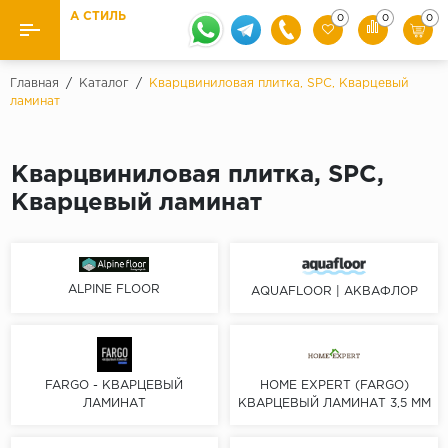
А СТИЛЬ
0
0
0
Назад
Назад
Главная
/
Каталог
/
Кварцвиниловая плитка, SPC, Кварцевый
ламинат
Бренды
Ламинат
Kaindl
Паркетная доска
Кварцвиниловая плитка, SPC,
Krontex
Кварцевый ламинат
Ковролин и ковровая плитка
Pergo
Quick Step
Плитка ПВХ
Класс
ALPINE FLOOR
AQUAFLOOR | АКВАФЛОР
Линолеум
31 класс
Плинтус
32 класс
33 класс
FARGO - КВАРЦЕВЫЙ
HOME EXPERT (FARGO)
Кварцевый ламинат SPC
ЛАМИНАТ
КВАРЦЕВЫЙ ЛАМИНАТ 3,5 ММ
Палитра
Подложка под паркет и ламинат