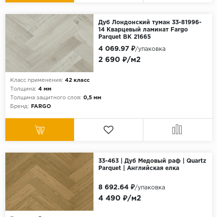
Дуб Лондонский туман 33-81996-
14 Кварцевый ламинат Fargo
Parquet ВК 21665
4 069.97 ₽
/упаковка
2 690 ₽/м2
Класс применения:
42 класс
Толщина:
4 мм
Толщина защитного слоя:
0,5 мм
Бренд:
FARGO
33-463 | Дуб Медовый раф | Quartz
Parquet | Английская елка
8 692.64 ₽
/упаковка
4 490 ₽/м2