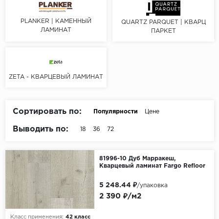
Серый
Бежевый
PLANKER | КАМЕННЫЙ
QUARTZ PARQUET | КВАРЦ
ЛАМИНАТ
ПАРКЕТ
Дуб светлый
Коричневый
Страна
ZETA - КВАРЦЕВЫЙ ЛАМИНАТ
Австрия
Бельгия
Сортировать по:
Популярности
Цене
Германия
Выводить по:
18
36
72
Франция
81996-10 Дуб Марракеш,
Кварцевый ламинат Fargo Refloor
5 248.44 ₽
/упаковка
2 390 ₽/м2
Класс применения:
42 класс