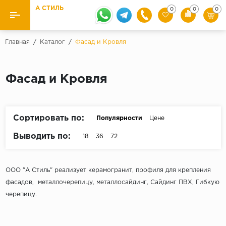
А СТИЛЬ
0
0
0
Назад
Назад
Главная
/
Каталог
/
Фасад и Кровля
Бренды
Ламинат
Фасад и Кровля
Kaindl
Паркетная доска
Krontex
Ковролин и ковровая плитка
Pergo
Сортировать по:
Популярности
Цене
Quick Step
Плитка ПВХ
Выводить по:
18
36
72
Класс
Линолеум
31 класс
ООО "А Стиль" реализует керамогранит, профиля для крепления
Плинтус
32 класс
фасадов, металлочерепицу, металлосайдинг, Сайдинг ПВХ, Гибкую
33 класс
черепицу.
Кварцевый ламинат SPC
Палитра
Подложка под паркет и ламинат