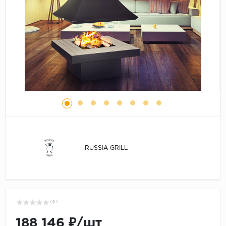
Серый
Бежевый
Дуб светлый
Коричневый
Страна
Австрия
Бельгия
Германия
Франция
RUSSIA GRILL
( 0 )
188 146 ₽/шт