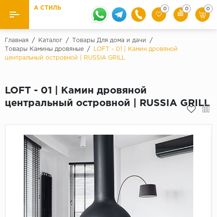
А СТИЛЬ
0
0
0
Назад
Назад
Главная
/
Каталог
/
Товары Для дома и дачи
/
Товары Камины дровяные
/
LOFT - 01 | Камин дровяной
центральный островной | RUSSIA GRILL
Бренды
Ламинат
Kaindl
Паркетная доска
LOFT - 01 | Камин дровяной
Krontex
центральный островной | RUSSIA GRILL
Ковролин и ковровая плитка
Pergo
Quick Step
Плитка ПВХ
Класс
Линолеум
31 класс
Плинтус
32 класс
33 класс
Кварцевый ламинат SPC
Палитра
Подложка под паркет и ламинат