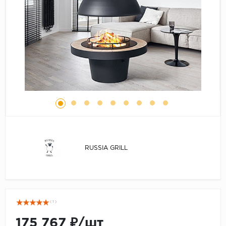
Серый
Бежевый
Дуб светлый
Коричневый
Страна
Австрия
Бельгия
Германия
Франция
RUSSIA GRILL
( 1 )
175 767 ₽/шт