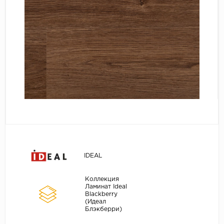
Серый
Бежевый
Дуб светлый
Коричневый
Страна
Австрия
Бельгия
Германия
Франция
IDEAL
Коллекция
Ламинат Ideal
Blackberry
(Идеал
Блэкберри)